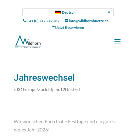
Deutsch
+41 (0)33 733 23 82
info@wildhornhuette.ch


Jetzt Reservieren

Jahreswechsel
rd31Europe/Zurichfp.m.12Dez.0rd
Wir wünschen Euch frohe Festtage und ein gutes
neues Jahr 2026!