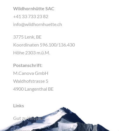
Wildhornhütte SAC
+41 33 733 23 82
info@wildhornhuette.ch
3775 Lenk, BE
Koordinaten 596.100/136.430
Höhe 2303 m.ü.M.
Postanschrift:
M.Canova GmbH
Waldhofstrasse 5
4900 Langenthal BE
Links
Gut zu Wissen
Impressum