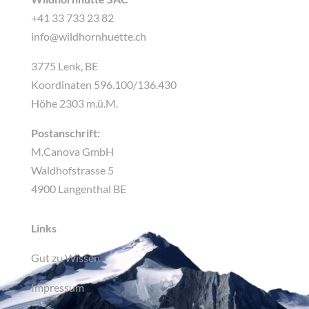
+41 33 733 23 82
info@wildhornhuette.ch
3775 Lenk, BE
Koordinaten 596.100/136.430
Höhe 2303 m.ü.M.
Postanschrift:
M.Canova GmbH
Waldhofstrasse 5
4900 Langenthal BE
Links
Gut zu Wissen
Impressum