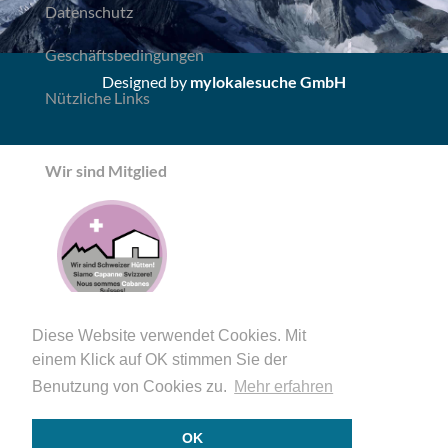
Datenschutz
Geschäftsbedingungen
Designed by
mylokalesuche GmbH
Nützliche Links
Wir sind Mitglied
Diese Website verwendet Cookies. Mit
einem Klick auf OK stimmen Sie der
Benutzung von Cookies zu.
Mehr erfahren
OK