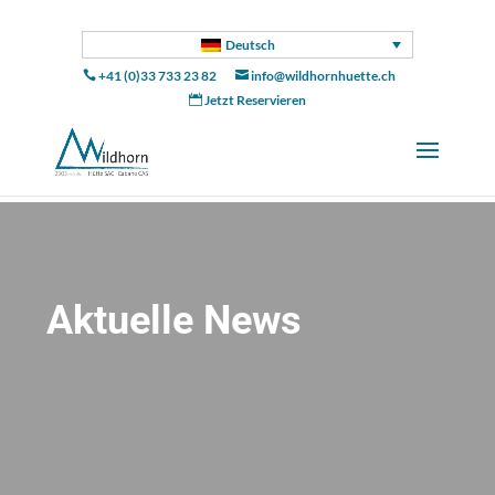
Deutsch
+41 (0)33 733 23 82
info@wildhornhuette.ch


Jetzt Reservieren

Aktuelle News