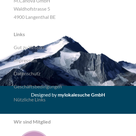
M.Canova GmbH
Waldhofstrasse 5
4900 Langenthal BE
Links
Gut zu Wissen
Impressum
Datenschutz
Geschäftsbedingungen
Designed by
mylokalesuche GmbH
Nützliche Links
Wir sind Mitglied