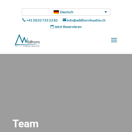
Deutsch
+41 (0)33 733 23 82
info@wildhornhuette.ch


Jetzt Reservieren

Team