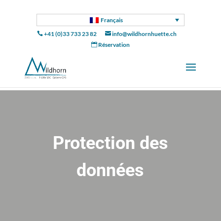
Français
+41 (0)33 733 23 82
info@wildhornhuette.ch


Réservation

Protection des
données